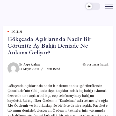
Skip
to
content
EĞITIM
Gökçeada Açıklarında Nadir Bir
Görüntü: Ay Balığı Denizde Ne
Anlama Geliyor?
Gökçeada
By
Ayşe Arslan
yorumlar kapalı
Açıklarında
14 Mayıs 2026
1 Min Read
Nadir
Bir
Görüntü:
Gökçeada açıklarında nadir bir deniz canlısı görüntülendi!
Ay
Çanakkale’nin Gökçeada ilçesi açıklarında kılıç balığı avlamak
Balığı
Denizde
üzere denize açılan balıkçı, cep telefonuyla ay balığını
Ne
kaydetti. Balıkçı İlker Özdemir, “Kızılelma” adlı teknesiyle oğlu
Anlama
Efe Özdemir ve iki arkadaşı ile birlikte denize açıldı. Parakete
Geliyor?
takımını denizle buluşturan Özdemir, teknelerinin yakınında
için
ay balığının yüzgecini fark etti. Bir süre sonra yüzeye çıkan ay