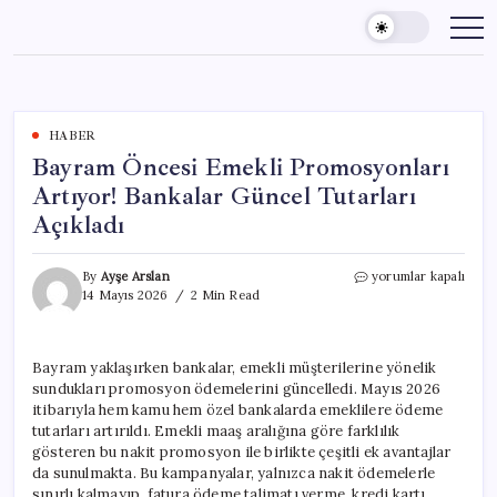
Skip
to
content
HABER
Bayram Öncesi Emekli Promosyonları
Artıyor! Bankalar Güncel Tutarları
Açıkladı
Bayram
By
Ayşe Arslan
yorumlar kapalı
Öncesi
14 Mayıs 2026
2 Min Read
Emekli
Promosyonları
Artıyor!
Bayram yaklaşırken bankalar, emekli müşterilerine yönelik
Bankalar
sundukları promosyon ödemelerini güncelledi. Mayıs 2026
Güncel
Tutarları
itibarıyla hem kamu hem özel bankalarda emeklilere ödeme
Açıkladı
tutarları artırıldı. Emekli maaş aralığına göre farklılık
için
gösteren bu nakit promosyon ile birlikte çeşitli ek avantajlar
da sunulmakta. Bu kampanyalar, yalnızca nakit ödemelerle
sınırlı kalmayıp, fatura ödeme talimatı verme, kredi kartı