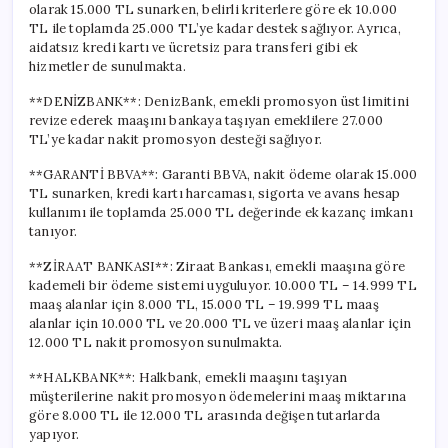
olarak 15.000 TL sunarken, belirli kriterlere göre ek 10.000
TL ile toplamda 25.000 TL’ye kadar destek sağlıyor. Ayrıca,
aidatsız kredi kartı ve ücretsiz para transferi gibi ek
hizmetler de sunulmakta.
**DENİZBANK**: DenizBank, emekli promosyon üst limitini
revize ederek maaşını bankaya taşıyan emeklilere 27.000
TL’ye kadar nakit promosyon desteği sağlıyor.
**GARANTİ BBVA**: Garanti BBVA, nakit ödeme olarak 15.000
TL sunarken, kredi kartı harcaması, sigorta ve avans hesap
kullanımı ile toplamda 25.000 TL değerinde ek kazanç imkanı
tanıyor.
**ZİRAAT BANKASI**: Ziraat Bankası, emekli maaşına göre
kademeli bir ödeme sistemi uyguluyor. 10.000 TL – 14.999 TL
maaş alanlar için 8.000 TL, 15.000 TL – 19.999 TL maaş
alanlar için 10.000 TL ve 20.000 TL ve üzeri maaş alanlar için
12.000 TL nakit promosyon sunulmakta.
**HALKBANK**: Halkbank, emekli maaşını taşıyan
müşterilerine nakit promosyon ödemelerini maaş miktarına
göre 8.000 TL ile 12.000 TL arasında değişen tutarlarda
yapıyor.