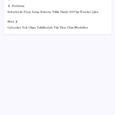
Previous
Sebzelerde Fiyat Artışı Rekoru: Yıllık Yüzde 100’ün Üzerine Çıktı
Next
Gelecekte Yok Olma Tehlikesiyle Yüz Yüze Olan Meslekler
SON YAZILAR
ABD’den Türk zeytinyağına vergi engeli:
İhracatçılardan acil çağrı
Electronic Arts Satıldı