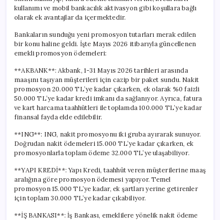
kullanımı ve mobil bankacılık aktivasyon gibi koşullara bağlı
olarak ek avantajlar da içermektedir.
Bankaların sunduğu yeni promosyon tutarları merak edilen
bir konu haline geldi. İşte Mayıs 2026 itibarıyla güncellenen
emekli promosyon ödemeleri:
**AKBANK**: Akbank, 1-31 Mayıs 2026 tarihleri arasında
maaşını taşıyan müşterileri için cazip bir paket sundu. Nakit
promosyon 20.000 TL’ye kadar çıkarken, ek olarak %0 faizli
50.000 TL’ye kadar kredi imkanı da sağlanıyor. Ayrıca, fatura
ve kart harcama taahhütleri ile toplamda 100.000 TL’ye kadar
finansal fayda elde edilebilir.
**ING**: ING, nakit promosyonu iki gruba ayırarak sunuyor.
Doğrudan nakit ödemeleri 15.000 TL’ye kadar çıkarken, ek
promosyonlarla toplam ödeme 32.000 TL’ye ulaşabiliyor.
**YAPI KREDİ**: Yapı Kredi, taahhüt veren müşterilerine maaş
aralığına göre promosyon ödemesi yapıyor. Temel
promosyon 15.000 TL’ye kadar, ek şartları yerine getirenler
için toplam 30.000 TL’ye kadar çıkabiliyor.
**İŞ BANKASI**: İş Bankası, emeklilere yönelik nakit ödeme