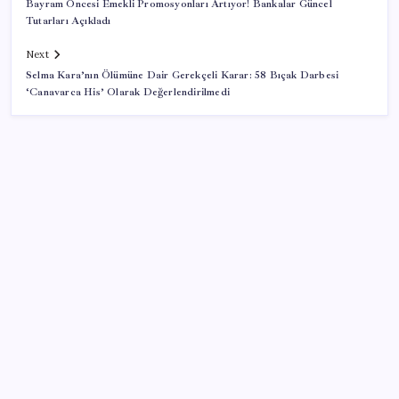
Bayram Öncesi Emekli Promosyonları Artıyor! Bankalar Güncel
Tutarları Açıkladı
Next
Selma Kara’nın Ölümüne Dair Gerekçeli Karar: 58 Bıçak Darbesi
‘Canavarca His’ Olarak Değerlendirilmedi
SON YAZILAR
ABD’den Türk zeytinyağına vergi engeli:
İhracatçılardan acil çağrı
Electronic Arts Satıldı