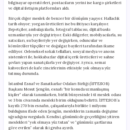
bilgisayar operatörleri, postacıların yerini ise kargo şirketleri
ve dijital iletişim platformları aldı.
Birçok diğer meslek de benzer bir dönüşüm yaşıyor. Hallaclık
tarih oluyor; yorgan üreticileri ise bu ihtiyacı karşılıyor.
Sepetçiler, ambalajcılarla, fotoğraf tablacısı, dijital baskı
uzmanlarıyla yer değiştiriyor. Eski dülgerler, mobilyacılarla, su
satıcıları, su bayileriyle yer değişirken, oduncular ve
kömürcüler tüpçüler ve doğalgaz bayileri tarafından ikame
ediliyor. Geleneksel sokak tellalları, sosyal medya ve anons
sistemleri ile, hokkabazlar dijital içerik üreticileri ve sahne
şovları yapan sanatçılarla yer değişiyor. Ayrıca, semai
kahvecileri de kafe zincirlerinin etkisiyle yok olmaya yüz
tutmuş durumda.
İstanbul Esnaf ve Sanatkarlar Odaları Birliği (İSTESOB)
Başkanı Mesut Şengün, esnafı “bir konuda uzmanlaşmış
kişiler” olarak tanımlarken, birlik bünyesinde 141 meslek odası
ve 3 bin civarında mesleki birim olduğunu belirtti. İSTESOB’a
kayıtlı 270 bin esnafın, çalışanlarıyla birlikte 1 milyonu
bulduğunu ifade eden Şengün, mesleklerin zamanla değişime
uğradığını vurguladı. Kendisi, günümüzde geçerliliğini yitiren
meslekleri “yok olmaya yüz tutan” ve “günümüz şartlarına
göre evrilen” olarak iki gruba ayırdı.