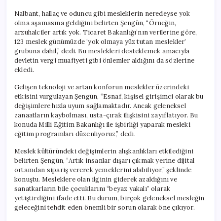
Nalbant, hallaç ve oduncu gibi mesleklerin neredeyse yok
olma aşamasına geldiğini belirten Şengün, “Örneğin,
arzuhalciler artık yok. Ticaret Bakanlığı’nın verilerine göre,
123 meslek günümüzde ‘yok olmaya yüz tutan meslekler’
grubuna dahil,” dedi. Bu meslekleri desteklemek amacıyla
devletin vergi muafiyeti gibi önlemler aldığını da sözlerine
ekledi.
Gelişen teknoloji ve artan konforun meslekler üzerindeki
etkisini vurgulayan Şengün, “Esnaf, kişisel girişimci olarak bu
değişimlere hızla uyum sağlamaktadır. Ancak geleneksel
zanaatların kaybolması, usta-çırak ilişkisini zayıflatıyor. Bu
konuda Milli Eğitim Bakanlığı ile işbirliği yaparak mesleki
eğitim programları düzenliyoruz,” dedi.
Meslek kültüründeki değişimlerin alışkanlıkları etkilediğini
belirten Şengün, “Artık insanlar dışarı çıkmak yerine dijital
ortamdan sipariş vererek yemeklerini alabiliyor,” şeklinde
konuştu. Mesleklere olan ilginin giderek azaldığını ve
sanatkarların bile çocuklarını “beyaz yakalı” olarak
yetiştirdiğini ifade etti. Bu durum, birçok geleneksel mesleğin
geleceğini tehdit eden önemli bir sorun olarak öne çıkıyor.