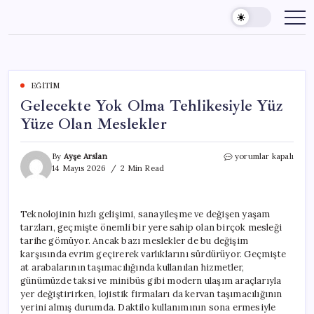
Skip
to
content
EĞITIM
Gelecekte Yok Olma Tehlikesiyle Yüz
Yüze Olan Meslekler
Gelecekte
By
Ayşe Arslan
yorumlar kapalı
Yok
14 Mayıs 2026
2 Min Read
Olma
Tehlikesiyle
Yüz
Teknolojinin hızlı gelişimi, sanayileşme ve değişen yaşam
Yüze
tarzları, geçmişte önemli bir yere sahip olan birçok mesleği
Olan
Meslekler
tarihe gömüyor. Ancak bazı meslekler de bu değişim
için
karşısında evrim geçirerek varlıklarını sürdürüyor. Geçmişte
at arabalarının taşımacılığında kullanılan hizmetler,
günümüzde taksi ve minibüs gibi modern ulaşım araçlarıyla
yer değiştirirken, lojistik firmaları da kervan taşımacılığının
yerini almış durumda. Daktilo kullanımının sona ermesiyle