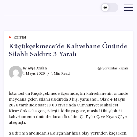
Skip
to
content
EĞITIM
Küçükçekmece’de Kahvehane Önünde
Silahlı Saldırı: 3 Yaralı
Küçükçekmece’de
By
Ayşe Arslan
yorumlar kapalı
Kahvehane
4 Mayıs 2026
1 Min Read
Önünde
Silahlı
Saldırı:
İstanbul’un Küçükçekmece ilçesinde, bir kahvehanenin önünde
3
meydana gelen silahlı saldırıda 3 kişi yaralandı. Olay, 4 Mayıs
Yaralı
için
2026 tarihinde saat 18.00 civarında Cumhuriyet Mahallesi
Kiraz Sokak’ta gerçekleşti. İddiaya göre, maskeli iki şüpheli,
kahvehanenin önünde duran İbrahim Ç., Eyüp Ç. ve Kıyas Ç.’ye
ateş açtı.
Saldırının ardından saldırganlar hızla olay yerinden kaçarken,